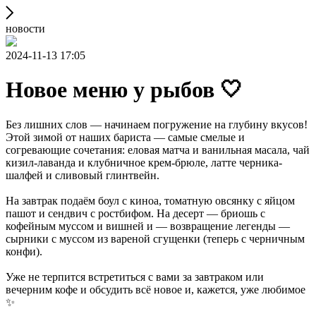
новости
2024-11-13 17:05
Новое меню у рыбов 🤍
Без лишних слов — начинаем погружение на глубину вкусов!
Этой зимой от наших бариста — самые смелые и
согревающие сочетания: еловая матча и ванильная масала, чай
кизил-лаванда и клубничное крем-брюле, латте черника-
шалфей и сливовый глинтвейн.
На завтрак подаём боул с киноа, томатную овсянку с яйцом
пашот и сендвич с ростбифом. На десерт — бриошь с
кофейным муссом и вишней и — возвращение легенды —
сырники с муссом из вареной сгущенки (теперь с черничным
конфи).
Уже не терпится встретиться с вами за завтраком или
вечерним кофе и обсудить всё новое и, кажется, уже любимое
✨